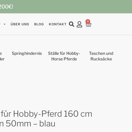
 200€!
0
P
ÜBER UNS
BLOG
KONTAKT
e
Springhindernis
Ställe für Hobby-
Taschen und
der
Horse Pferde
Rucksäcke
 für Hobby-Pferd 160 cm
en 50mm – blau