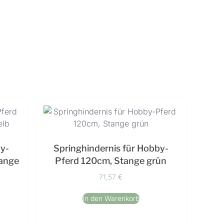
by-
Springhindernis für Hobby-
tange
Pferd 120cm, Stange grün
71,57
€
In den Warenkorb