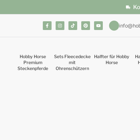
Ko
info@ho
Hobby Horse
Sets Fleecedecke
Halfter für Hobby
Ha
Premium
mit
Horse
Steckenpferde
Ohrenschützern