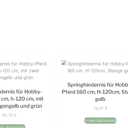
Springhindernis für Hob
dernis für Hobby-
Pferd 160 cm, H-120cm, S
 cm, h-120 cm, mit
gelb
ngengelb und grün
79,47
€
98,78
€
In den Warenkorb
den Warenkorb