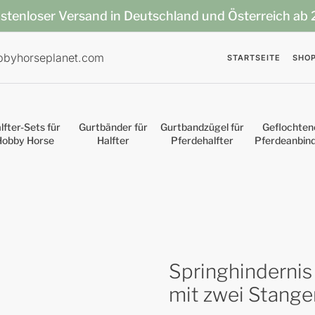
stenloser Versand in Deutschland und Österreich ab
bbyhorseplanet.com
STARTSEITE
SHO
lfter-Sets für
Gurtbänder für
Gurtbandzügel für
Geflochten
Hobby Horse
Halfter
Pferdehalfter
Pferdeanbin
Springhindernis
mit zwei Stang