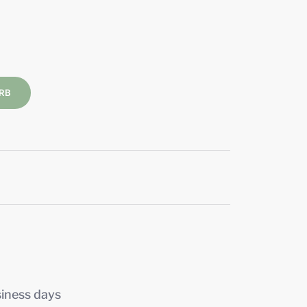
RB
siness days