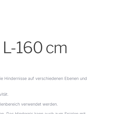
d L-160 cm
m Sie Hindernisse auf verschiedenen Ebenen und
ität.
ußenbereich verwendet werden.
ren. Das Hindernis kann auch zum Spielen mit