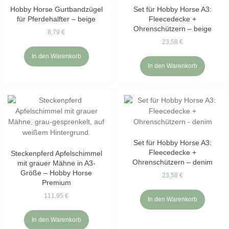
Hobby Horse Gurtbandzügel
Set für Hobby Horse A3:
für Pferdehalfter – beige
Fleecedecke +
Ohrenschützern – beige
8,79
€
23,58
€
In den Warenkorb
In den Warenkorb
Set für Hobby Horse A3:
Fleecedecke +
Steckenpferd Apfelschimmel
Ohrenschützern – denim
mit grauer Mähne in A3-
Größe – Hobby Horse
23,58
€
Premium
111,95
€
In den Warenkorb
In den Warenkorb