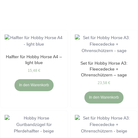
Halfter für Hobby Horse A4 –
light blue
Set für Hobby Horse A3:
Fleecedecke +
15,48
€
Ohrenschützern – sage
23,58
€
In den Warenkorb
In den Warenkorb