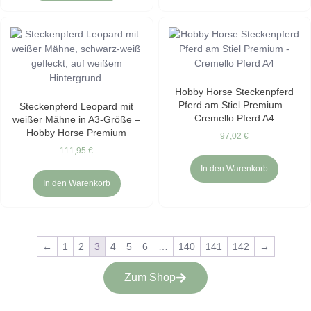
Hobby Horse Steckenpferd
Pferd am Stiel Premium –
Steckenpferd Leopard mit
Cremello Pferd A4
weißer Mähne in A3-Größe –
Hobby Horse Premium
97,02
€
111,95
€
In den Warenkorb
In den Warenkorb
←
1
2
3
4
5
6
…
140
141
142
→
Zum Shop