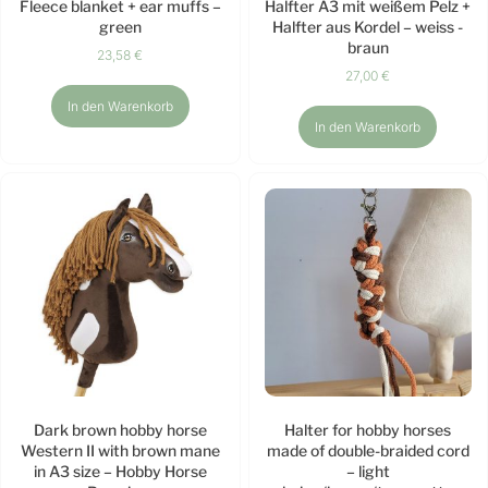
Fleece blanket + ear muffs –
Halfter A3 mit weißem Pelz +
green
Halfter aus Kordel – weiss -
braun
23,58
€
27,00
€
In den Warenkorb
In den Warenkorb
Dark brown hobby horse
Halter for hobby horses
Western II with brown mane
made of double-braided cord
in A3 size – Hobby Horse
– light