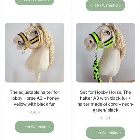
In den Warenkorb
The adjustable halter for
Set for Hobby Horse: The
Hobby Horse A3 – honey
halter A3 with black fur +
yellow with black fur
halter made of cord – neon-
green/ black
19,40
€
31,15
€
In den Warenkorb
In den Warenkorb