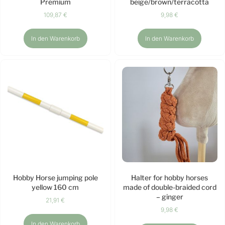
Premium
beige/brown/terracotta
109,87
€
9,98
€
In den Warenkorb
In den Warenkorb
Hobby Horse jumping pole
Halter for hobby horses
yellow 160 cm
made of double-braided cord
– ginger
21,91
€
9,98
€
In den Warenkorb