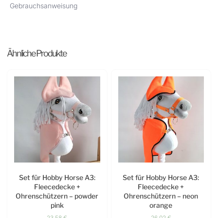
Gebrauchsanweisung
Ähnliche Produkte
Set für Hobby Horse A3:
Set für Hobby Horse A3:
Fleecedecke +
Fleecedecke +
Ohrenschützern – powder
Ohrenschützern – neon
pink
orange
23,58
€
26,02
€