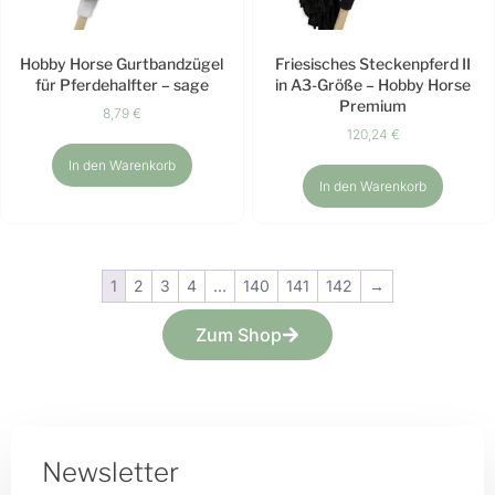
Hobby Horse Gurtbandzügel
Friesisches Steckenpferd II
für Pferdehalfter – sage
in A3-Größe – Hobby Horse
Premium
8,79
€
120,24
€
In den Warenkorb
In den Warenkorb
1
2
3
4
…
140
141
142
→
Zum Shop
Newsletter