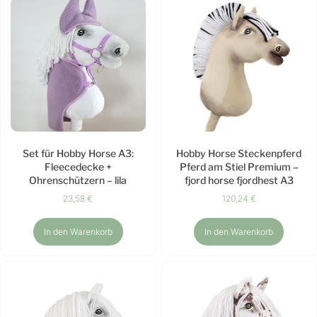
Set für Hobby Horse A3:
Hobby Horse Steckenpferd
Fleecedecke +
Pferd am Stiel Premium –
Ohrenschützern – lila
fjord horse fjordhest A3
23,58
€
120,24
€
In den Warenkorb
In den Warenkorb