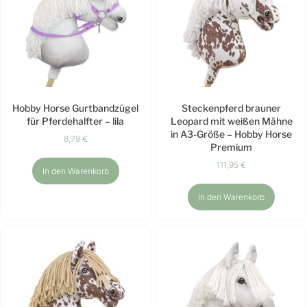
Hobby Horse Gurtbandzügel
Steckenpferd brauner
für Pferdehalfter – lila
Leopard mit weißen Mähne
in A3-Größe – Hobby Horse
8,79
€
Premium
111,95
€
In den Warenkorb
In den Warenkorb