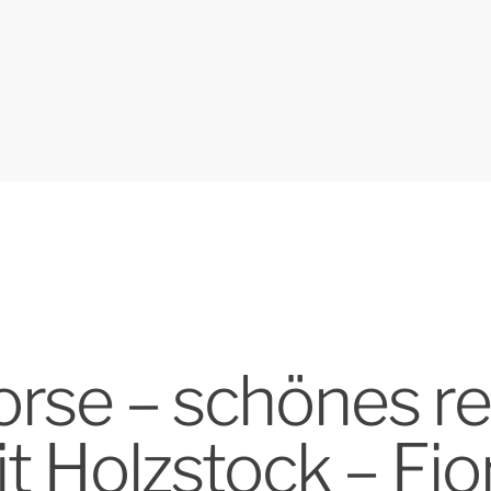
se – schönes rea
t Holzstock – Fi