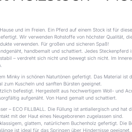
ause und im Freien. Ein Pferd auf einem Stock ist für diese 
efertigt. Wir verwenden Rohstoffe von höchster Qualität, di
rodukte verwenden. Für großen und sicheren Spaß!
ndgenäht, handbemalt und schattiert. Jedes Steckenpferd is
abil – verdreht sich nicht und bewegt sich nicht. Im Inneren 
.
Minky in schönen Naturtönen gefertigt. Das Material ist di
eal zum Kuscheln und sanften Bürsten geeignet.
tzlich befestigt. Hergestellt aus hochwertigem Woll- und Ac
orgfältig aufgenäht. Von Hand gemalt und schattiert.
 Faser – ECO FILLBALL. Die Füllung ist antiallergisch und hat
ontakt mit der Haut eines Neugeborenen zugelassen sind.
tklassigem, glattem, natürlichem Buchenholz gefertigt. Die B
änge ist ideal für das Springen über Hindernisse geeignet.