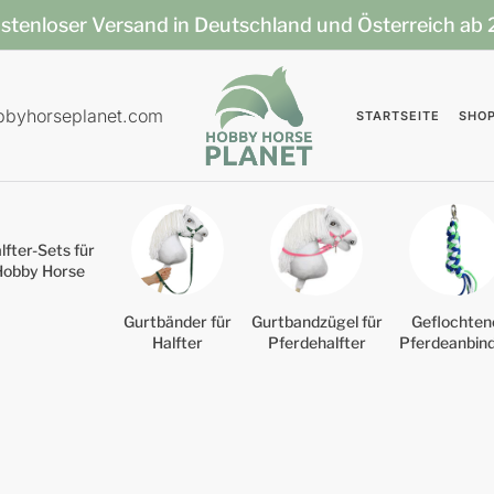
stenloser Versand in Deutschland und Österreich ab
bbyhorseplanet.com
STARTSEITE
SHO
lfter-Sets für
Hobby Horse
Gurtbänder für
Gurtbandzügel für
Geflochten
Halfter
Pferdehalfter
Pferdeanbin