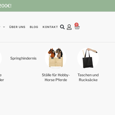
 200€!
0
P
ÜBER UNS
BLOG
KONTAKT
Springhindernis
e
Ställe für Hobby-
Taschen und
der
Horse Pferde
Rucksäcke