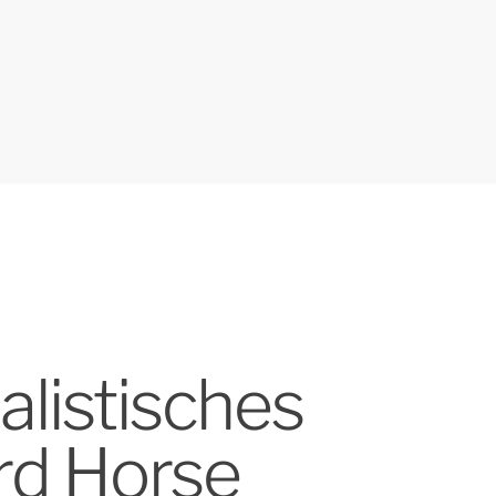
listisches
ord Horse