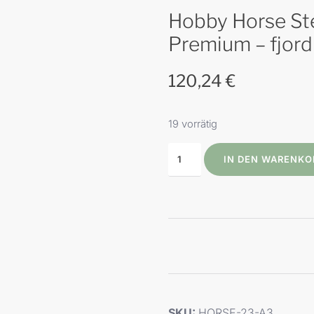
Hobby Horse Ste
Premium – fjord
120,24
€
19 vorrätig
IN DEN WARENKO
SKU:
HORSE-23-A3