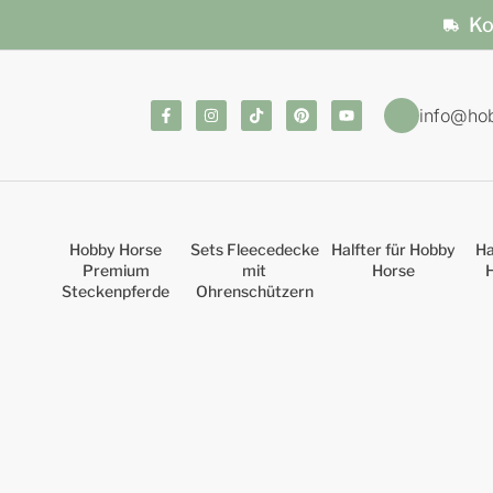
Ko
info@ho
Hobby Horse
Sets Fleecedecke
Halfter für Hobby
Ha
Premium
mit
Horse
Steckenpferde
Ohrenschützern