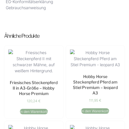
EG-Konformitätserklärung
Gebrauchsanweisung
Ähnliche Produkte
Hobby Horse
Steckenpferd Pferd am
Friesisches Steckenpferd
Stiel Premium – leopard
II in A3-Größe – Hobby
A3
Horse Premium
111,95
€
120,24
€
In den Warenkorb
In den Warenkorb