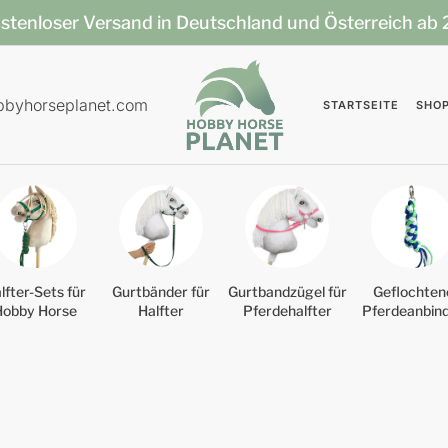
stenloser Versand in Deutschland und Österreich ab
bbyhorseplanet.com
STARTSEITE
SHO
lfter-Sets für
Gurtbänder für
Gurtbandzügel für
Geflochten
Hobby Horse
Halfter
Pferdehalfter
Pferdeanbin