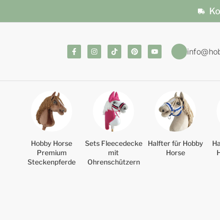
Ko
info@ho
Hobby Horse
Sets Fleecedecke
Halfter für Hobby
Ha
Premium
mit
Horse
Steckenpferde
Ohrenschützern