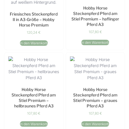
Hobby Horse
Steckenpferd Pferd am
Friesisches Steckenpferd
Stiel Premium – haflinger
II in A3-Größe – Hobby
Pferd A3
Horse Premium
107,80
€
120,24
€
In den Warenkorb
In den Warenkorb
Hobby Horse
Hobby Horse
Steckenpferd Pferd am
Steckenpferd Pferd am
Stiel Premium –
Stiel Premium – graues
hellbraunes Pferd A3
Pferd A3
107,80
€
107,80
€
In den Warenkorb
In den Warenkorb