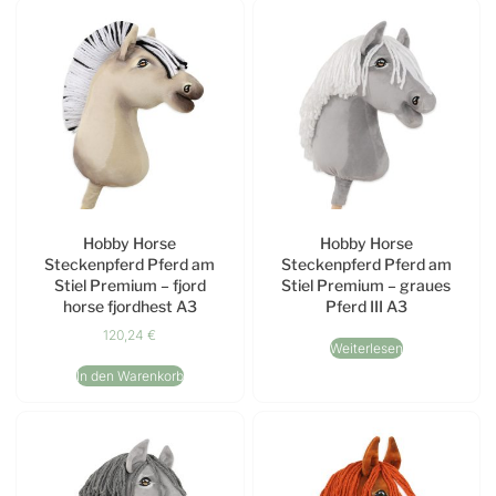
Hobby Horse
Hobby Horse
Steckenpferd Pferd am
Steckenpferd Pferd am
Stiel Premium – fjord
Stiel Premium – graues
horse fjordhest A3
Pferd III A3
120,24
€
Weiterlesen
In den Warenkorb