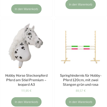
In den Warenkorb
In den Warenkorb
Hobby Horse Steckenpferd
Springhindernis für Hobby-
Pferd am Stiel Premium –
Pferd 120cm, mit zwei
leopard A3
Stangen grün und rosa
111,95
€
89,57
€
In den Warenkorb
In den Warenkorb