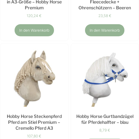
in A3-Größe – Hobby Horse
Fleecedecke +
Premium
Ohrenschützern – Beeren
120,24
€
23,58
€
In den Warenkorb
In den Warenkorb
Hobby Horse Steckenpferd
Hobby Horse Gurtbandzügel
Pferd am Stiel Premium –
für Pferdehalfter – blau
Cremello Pferd A3
8,79
€
107,80
€