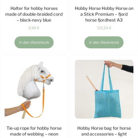
Halter for hobby horses
Hobby Horse Hobby Horse on
made of double-braided cord
a Stick Premium – fjord
– black-navy blue
horse fjordhest A3
9,98
€
120,24
€
In den Warenkorb
In den Warenkorb
Tie-up rope for hobby horse
Hobby Horse bag for horse
made of webbing – neon
and accessories – light