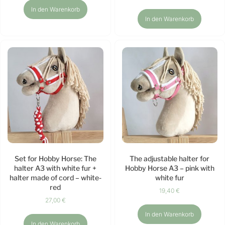
In den Warenkorb
In den Warenkorb
Set for Hobby Horse: The
The adjustable halter for
halter A3 with white fur +
Hobby Horse A3 – pink with
halter made of cord – white-
white fur
red
19,40
€
27,00
€
In den Warenkorb
In den Warenkorb