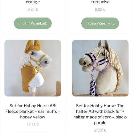
orange
turquoise
9,87
€
8,92
€
In den Warenkorb
In den Warenkorb
Set for Hobby Horse A3:
Set for Hobby Horse: The
Fleece blanket + ear muffs –
halter A3 with black fur +
honey yellow
halter made of cord – black-
purple
23,58
€
27,00
€