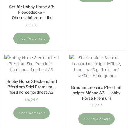
Set für Hobby Horse A3:
Fleecedecke +
Ohrenschützern – lila
23,58
€
In den Warenkorb
Hobby Horse Steckenpferd
Pferd am Stiel Premium –
Brauner Leopard Pferd mit
fjord horse fjordhest A3
beiger Mähne A3 – Hobby
Horse Premium
120,24
€
111,95
€
In den Warenkorb
In den Warenkorb