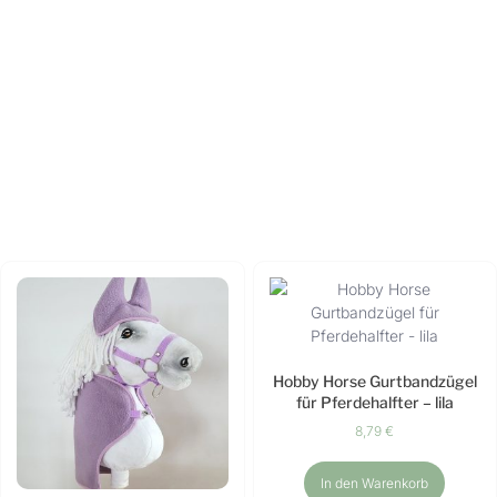
Hobby Horse Gurtbandzügel
für Pferdehalfter – lila
8,79
€
In den Warenkorb