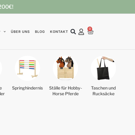
 200€!
0
P
ÜBER UNS
BLOG
KONTAKT
e
Springhindernis
Ställe für Hobby-
Taschen und
der
Horse Pferde
Rucksäcke