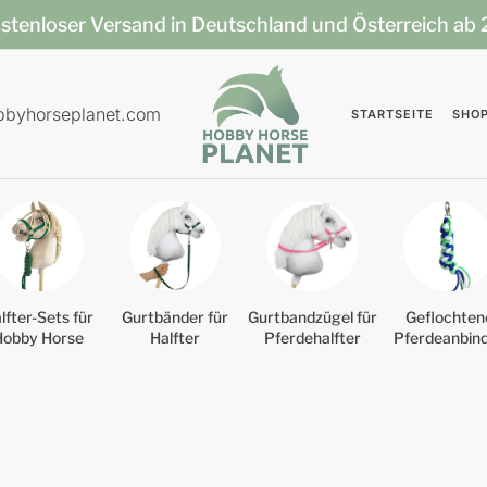
stenloser Versand in Deutschland und Österreich ab
bbyhorseplanet.com
STARTSEITE
SHO
lfter-Sets für
Gurtbänder für
Gurtbandzügel für
Geflochten
Hobby Horse
Halfter
Pferdehalfter
Pferdeanbin