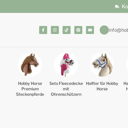
Ko
info@ho
Hobby Horse
Sets Fleecedecke
Halfter für Hobby
Ha
Premium
mit
Horse
Steckenpferde
Ohrenschützern