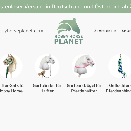
stenloser Versand in Deutschland und Österreich ab
bbyhorseplanet.com
STARTSEITE
SHO
lfter-Sets für
Gurtbänder für
Gurtbandzügel für
Geflochten
Hobby Horse
Halfter
Pferdehalfter
Pferdeanbin