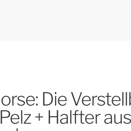
rse: Die Verstell
elz + Halfter au