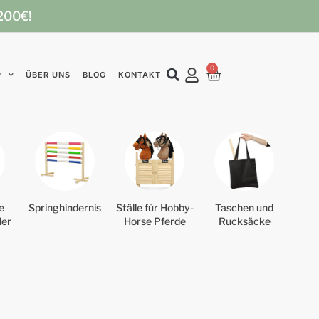
 200€!
0
P
ÜBER UNS
BLOG
KONTAKT
e
Springhindernis
Ställe für Hobby-
Taschen und
der
Horse Pferde
Rucksäcke