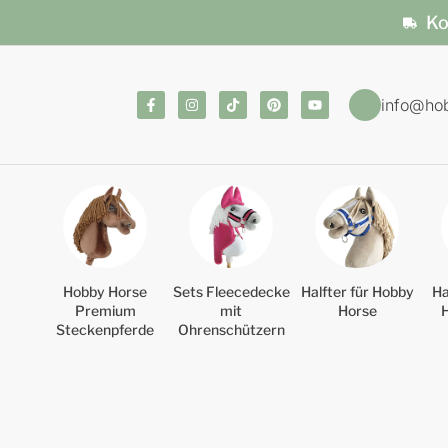
Ko
info@ho
Hobby Horse
Sets Fleecedecke
Halfter für Hobby
Ha
Premium
mit
Horse
Steckenpferde
Ohrenschützern