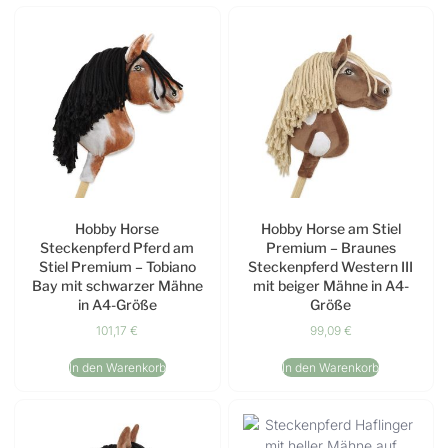
Hobby Horse
Hobby Horse am Stiel
Steckenpferd Pferd am
Premium – Braunes
Stiel Premium – Tobiano
Steckenpferd Western III
Bay mit schwarzer Mähne
mit beiger Mähne in A4-
in A4-Größe
Größe
101,17
€
99,09
€
In den Warenkorb
In den Warenkorb