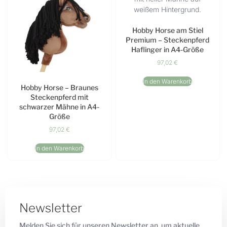
Hobby Horse am Stiel
Premium – Steckenpferd
Haflinger in A4-Größe
97,02
€
In den Warenkorb
Hobby Horse – Braunes
Steckenpferd mit
schwarzer Mähne in A4-
Größe
97,02
€
In den Warenkorb
Newsletter
Melden Sie sich für unseren Newsletter an, um aktuelle