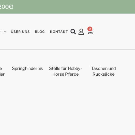
 200€!
0
P
ÜBER UNS
BLOG
KONTAKT
e
Springhindernis
Ställe für Hobby-
Taschen und
der
Horse Pferde
Rucksäcke