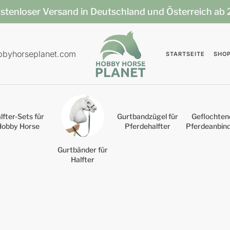
stenloser Versand in Deutschland und Österreich ab
bbyhorseplanet.com
STARTSEITE
SHO
lfter-Sets für
Gurtbandzügel für
Geflochten
Hobby Horse
Pferdehalfter
Pferdeanbin
Gurtbänder für
Halfter