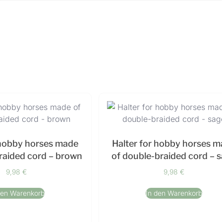
 hobby horses made
Halter for hobby horses 
raided cord – brown
of double-braided cord – 
9,98
€
9,98
€
den Warenkorb
In den Warenkorb