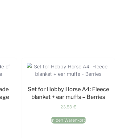
made
Set for Hobby Horse A4: Fleece
sage
blanket + ear muffs – Berries
23,58
€
In den Warenkorb