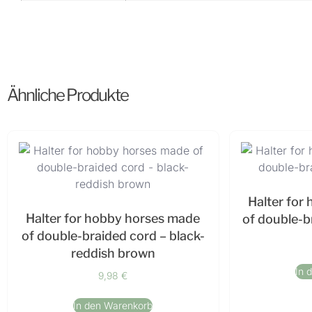
Ähnliche Produkte
Halter for
Halter for hobby horses made
of double-b
of double-braided cord – black-
reddish brown
In 
9,98
€
In den Warenkorb