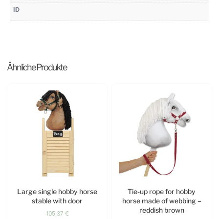
ID
Ähnliche Produkte
Large single hobby horse
Tie-up rope for hobby
stable with door
horse made of webbing –
reddish brown
105,37
€