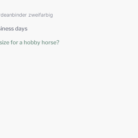
rdeanbinder zweifarbig
siness days
size for a hobby horse?