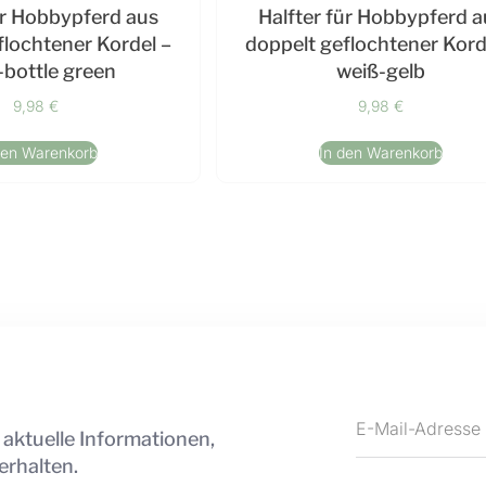
ür Hobbypferd aus
Halfter für Hobbypferd a
flochtener Kordel –
doppelt geflochtener Kord
-bottle green
weiß-gelb
9,98
€
9,98
€
den Warenkorb
In den Warenkorb
 aktuelle Informationen,
erhalten.