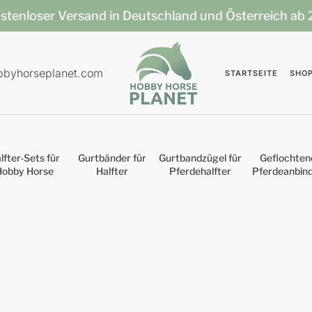
stenloser Versand in Deutschland und Österreich ab
bbyhorseplanet.com
STARTSEITE
SHO
lfter-Sets für
Gurtbänder für
Gurtbandzügel für
Geflochten
Hobby Horse
Halfter
Pferdehalfter
Pferdeanbin