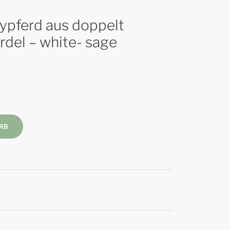
bypferd aus doppelt
rdel – white- sage
RB