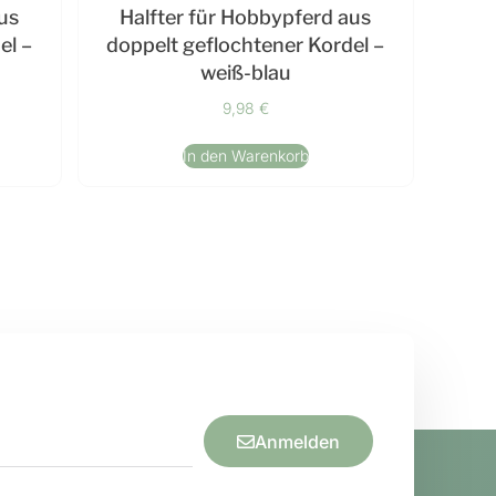
us
Halfter für Hobbypferd aus
el –
doppelt geflochtener Kordel –
weiß-blau
9,98
€
In den Warenkorb
Anmelden