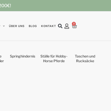
 200€!
0
P
ÜBER UNS
BLOG
KONTAKT
e
Springhindernis
Ställe für Hobby-
Taschen und
der
Horse Pferde
Rucksäcke