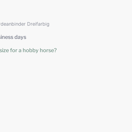
rdeanbinder Dreifarbig
siness days
size for a hobby horse?