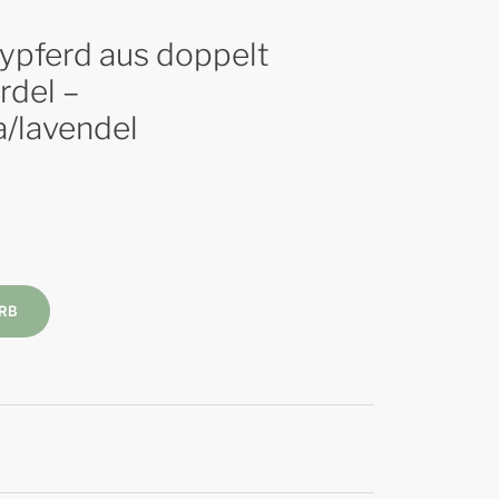
bypferd aus doppelt
rdel –
la/lavendel
RB