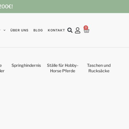
 200€!
0
P
ÜBER UNS
BLOG
KONTAKT
e
Springhindernis
Ställe für Hobby-
Taschen und
der
Horse Pferde
Rucksäcke