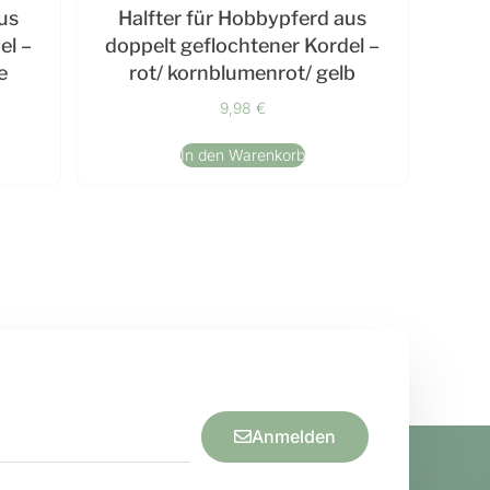
us
Halfter für Hobbypferd aus
el –
doppelt geflochtener Kordel –
e
rot/ kornblumenrot/ gelb
9,98
€
In den Warenkorb
Anmelden