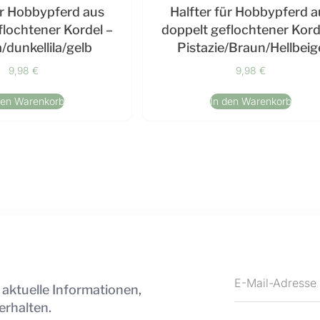
ür Hobbypferd aus
Halfter für Hobbypferd a
flochtener Kordel –
doppelt geflochtener Kord
a/dunkellila/gelb
Pistazie/Braun/Hellbeig
9,98
€
9,98
€
den Warenkorb
In den Warenkorb
 aktuelle Informationen,
erhalten.