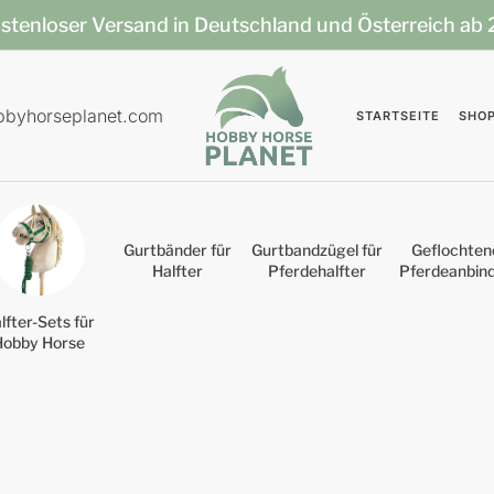
stenloser Versand in Deutschland und Österreich ab
bbyhorseplanet.com
STARTSEITE
SHO
Gurtbänder für
Gurtbandzügel für
Geflochten
Halfter
Pferdehalfter
Pferdeanbin
lfter-Sets für
Hobby Horse