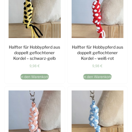
Halfter für Hobbypferd aus
Halfter für Hobbypferd aus
doppelt geflochtener
doppelt geflochtener
Kordel – schwarz-gelb
Kordel – weiß-rot
9,98
€
9,98
€
In den Warenkorb
In den Warenkorb