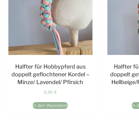
Halfter für Hobbypferd aus
Halfter f
doppelt geflochtener Kordel –
doppelt ge
Minze/ Lavendel/ Pfirsich
Hellbeige/
9,98
€
In den Warenkorb
In 