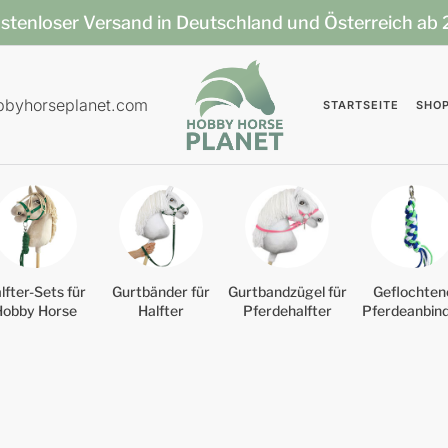
stenloser Versand in Deutschland und Österreich ab
bbyhorseplanet.com
STARTSEITE
SHO
lfter-Sets für
Gurtbänder für
Gurtbandzügel für
Geflochten
Hobby Horse
Halfter
Pferdehalfter
Pferdeanbin