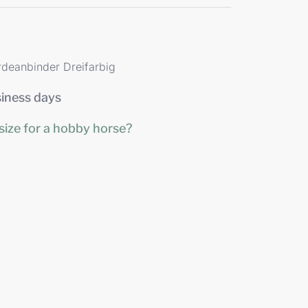
rdeanbinder Dreifarbig
siness days
size for a hobby horse?