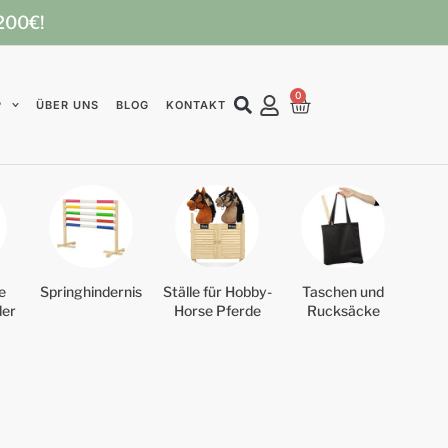
 200€!
0
P
ÜBER UNS
BLOG
KONTAKT
e
Springhindernis
Ställe für Hobby-
Taschen und
der
Horse Pferde
Rucksäcke