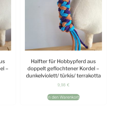
us
Halfter für Hobbypferd aus
el –
doppelt geflochtener Kordel –
dunkelviolett/ türkis/ terrakotta
9,98
€
In den Warenkorb