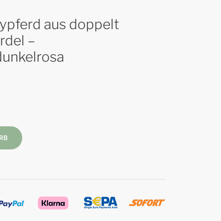
bypferd aus doppelt
rdel –
dunkelrosa
RB