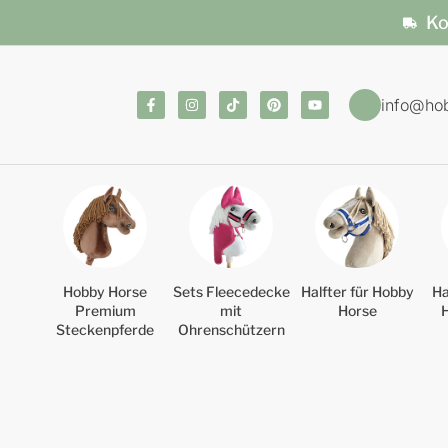
Ko
info@ho
Hobby Horse
Sets Fleecedecke
Halfter für Hobby
Ha
Premium
mit
Horse
Steckenpferde
Ohrenschützern