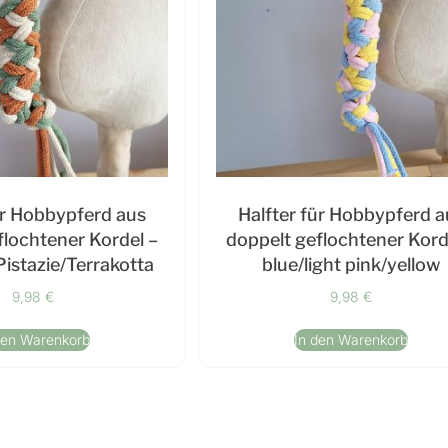
ür Hobbypferd aus
Halfter für Hobbypferd a
flochtener Kordel –
doppelt geflochtener Kord
Pistazie/Terrakotta
blue/light pink/yellow
9,98
€
9,98
€
den Warenkorb
In den Warenkorb