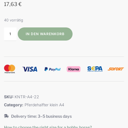
17,63
€
40 vorrätig
IN DEN WARENKORB
SKU:
KNTR-A4-22
Category:
Pferdehalfter klein A4
Delivery time: 3–5 business days
How to choose the right size for a hobby horse?