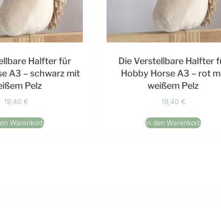
ellbare Halfter für
Die Verstellbare Halfter f
e A3 – schwarz mit
Hobby Horse A3 – rot m
ißem Pelz
weißem Pelz
19,40
€
19,40
€
den Warenkorb
In den Warenkorb