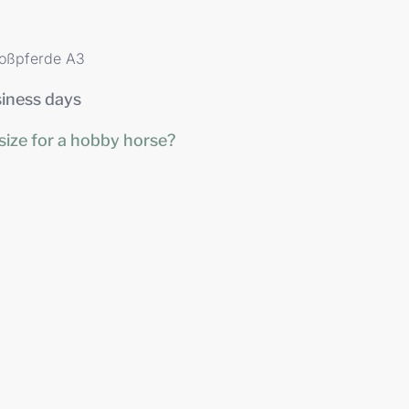
Großpferde A3
siness days
size for a hobby horse?