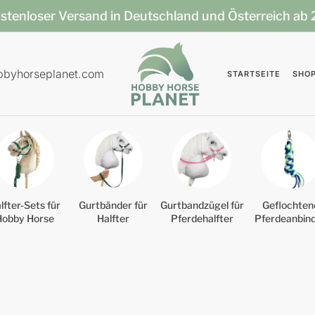
stenloser Versand in Deutschland und Österreich ab
bbyhorseplanet.com
STARTSEITE
SHO
lfter-Sets für
Gurtbänder für
Gurtbandzügel für
Geflochten
Hobby Horse
Halfter
Pferdehalfter
Pferdeanbin