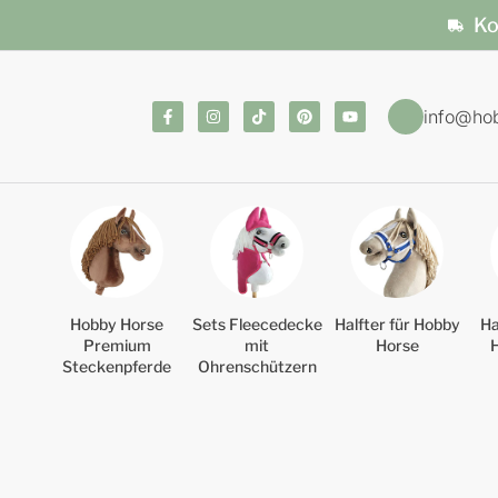
Ko
info@ho
Hobby Horse
Sets Fleecedecke
Halfter für Hobby
Ha
Premium
mit
Horse
Steckenpferde
Ohrenschützern