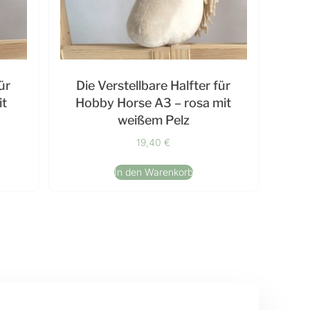
ür
Die Verstellbare Halfter für
it
Hobby Horse A3 – rosa mit
weißem Pelz
19,40
€
In den Warenkorb