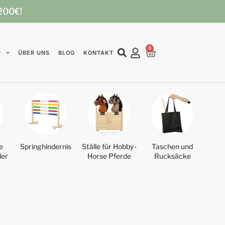
 200€!
0
P
ÜBER UNS
BLOG
KONTAKT
e
Springhindernis
Ställe für Hobby-
Taschen und
der
Horse Pferde
Rucksäcke