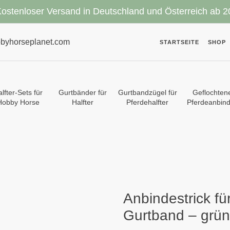
ostenloser Versand in Deutschland und Österreich ab 2
byhorseplanet.com
STARTSEITE
SHOP
lfter-Sets für
Gurtbänder für
Gurtbandzügel für
Geflochten
Hobby Horse
Halfter
Pferdehalfter
Pferdeanbind
Anbindestrick fü
Gurtband – grün