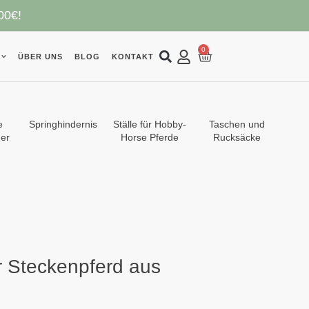
00€!
0
ÜBER UNS
BLOG
KONTAKT
e
Springhindernis
Ställe für Hobby-
Taschen und
er
Horse Pferde
Rucksäcke
r Steckenpferd aus