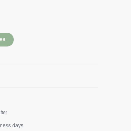
ORB
fter
iness days