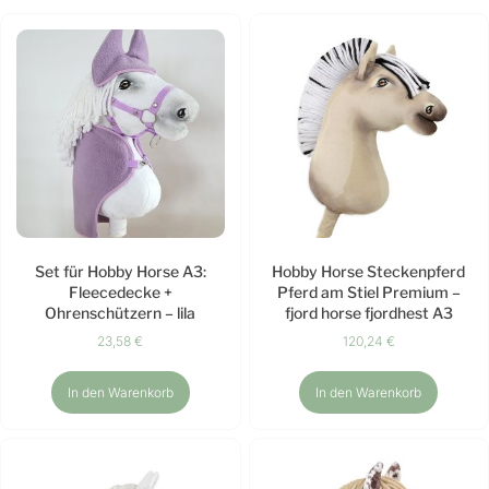
Set für Hobby Horse A3:
Hobby Horse Steckenpferd
Fleecedecke +
Pferd am Stiel Premium –
Ohrenschützern – lila
fjord horse fjordhest A3
23,58
€
120,24
€
In den Warenkorb
In den Warenkorb