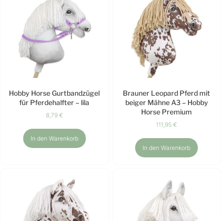
Hobby Horse Gurtbandzügel
Brauner Leopard Pferd mit
für Pferdehalfter – lila
beiger Mähne A3 – Hobby
Horse Premium
8,79
€
111,95
€
In den Warenkorb
In den Warenkorb