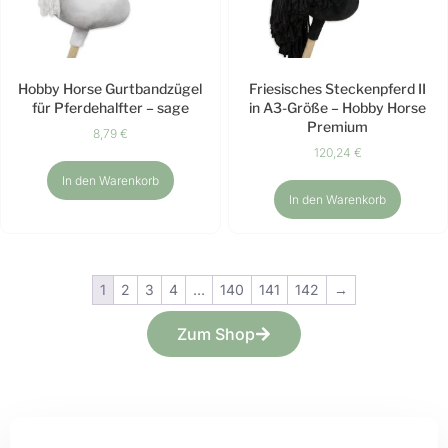
Hobby Horse Gurtbandzügel
Friesisches Steckenpferd II
für Pferdehalfter – sage
in A3-Größe – Hobby Horse
Premium
8,79
€
120,24
€
In den Warenkorb
In den Warenkorb
1
2
3
4
…
140
141
142
→
Zum Shop