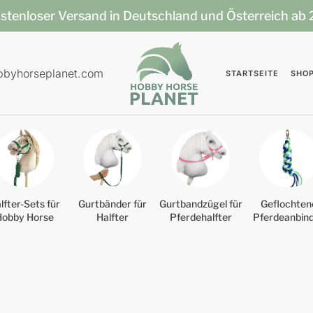
stenloser Versand in Deutschland und Österreich ab
bbyhorseplanet.com
STARTSEITE
SHO
lfter-Sets für
Gurtbänder für
Gurtbandzügel für
Geflochten
Hobby Horse
Halfter
Pferdehalfter
Pferdeanbin