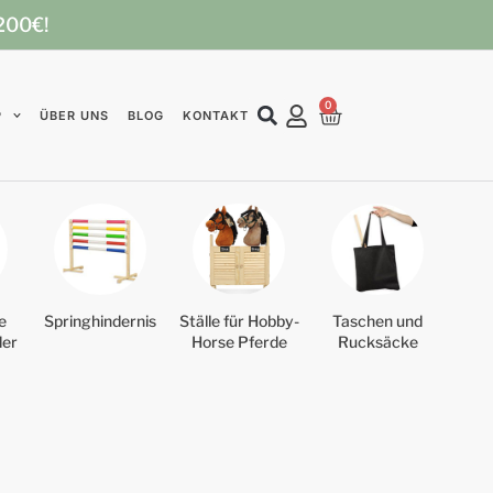
 200€!
0
P
ÜBER UNS
BLOG
KONTAKT
e
Springhindernis
Ställe für Hobby-
Taschen und
der
Horse Pferde
Rucksäcke