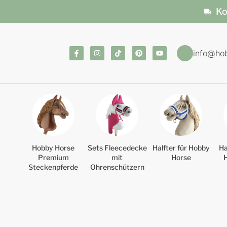
Ko
info@ho
Hobby Horse
Sets Fleecedecke
Halfter für Hobby
Ha
Premium
mit
Horse
Steckenpferde
Ohrenschützern