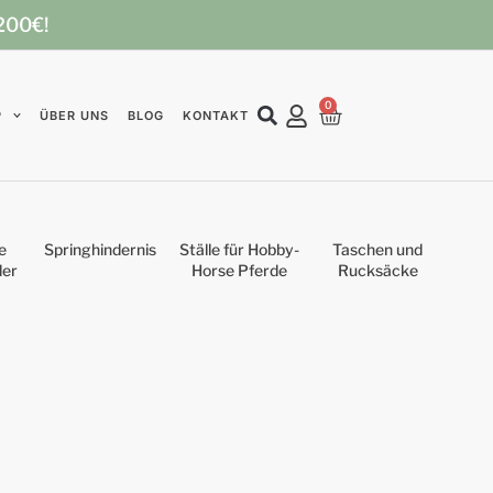
 200€!
0
P
ÜBER UNS
BLOG
KONTAKT
e
Springhindernis
Ställe für Hobby-
Taschen und
der
Horse Pferde
Rucksäcke