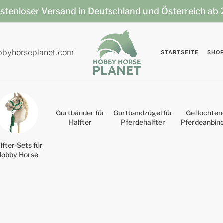
stenloser Versand in Deutschland und Österreich ab
bbyhorseplanet.com
STARTSEITE
SHO
Gurtbänder für
Gurtbandzügel für
Geflochten
Halfter
Pferdehalfter
Pferdeanbin
lfter-Sets für
Hobby Horse