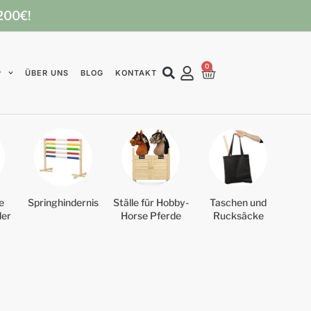
 200€!
0
P
ÜBER UNS
BLOG
KONTAKT
e
Springhindernis
Ställe für Hobby-
Taschen und
der
Horse Pferde
Rucksäcke