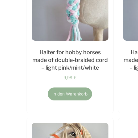
Halter for hobby horses
Ha
made of double-braided cord
made 
– light pink/mint/white
– l
9,98
€
In den Warenkorb