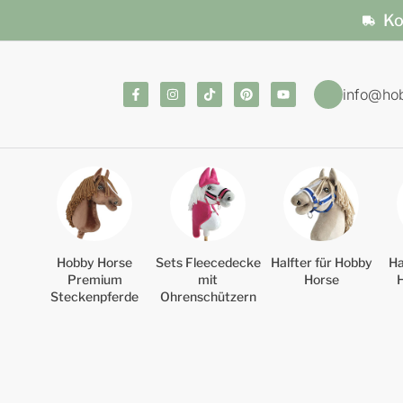
Ko
info@ho
Hobby Horse
Sets Fleecedecke
Halfter für Hobby
Ha
Premium
mit
Horse
Steckenpferde
Ohrenschützern