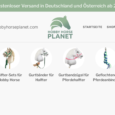
stenloser Versand in Deutschland und Österreich ab
bbyhorseplanet.com
STARTSEITE
SHO
lfter-Sets für
Gurtbänder für
Gurtbandzügel für
Geflochten
Hobby Horse
Halfter
Pferdehalfter
Pferdeanbin