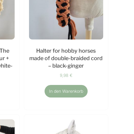
 The
Halter for hobby horses
ur +
made of double-braided cord
white-
– black-ginger
9,98
€
In den Warenkorb