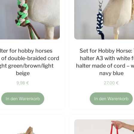
lter for hobby horses
Set for Hobby Horse:
of double-braided cord
halter A3 with white f
ight green/brown/light
halter made of cord – 
beige
navy blue
9,98
€
27,00
€
In den Warenkorb
In den Warenkorb