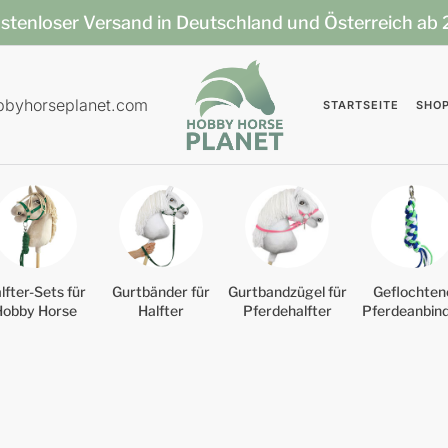
stenloser Versand in Deutschland und Österreich ab
bbyhorseplanet.com
STARTSEITE
SHO
lfter-Sets für
Gurtbänder für
Gurtbandzügel für
Geflochten
Hobby Horse
Halfter
Pferdehalfter
Pferdeanbin