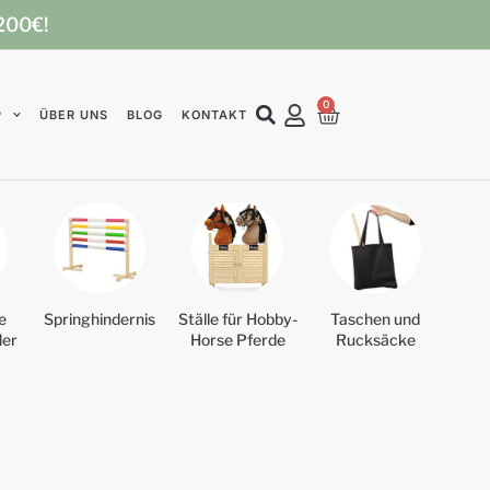
 200€!
0
P
ÜBER UNS
BLOG
KONTAKT
e
Springhindernis
Ställe für Hobby-
Taschen und
der
Horse Pferde
Rucksäcke