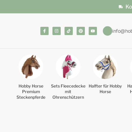
Ko
info@ho
Hobby Horse
Sets Fleecedecke
Halfter für Hobby
Ha
Premium
mit
Horse
Steckenpferde
Ohrenschützern