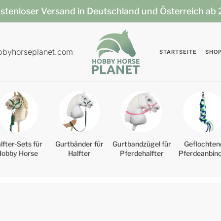
stenloser Versand in Deutschland und Österreich ab
bbyhorseplanet.com
STARTSEITE
SHO
lfter-Sets für
Gurtbänder für
Gurtbandzügel für
Geflochten
Hobby Horse
Halfter
Pferdehalfter
Pferdeanbin