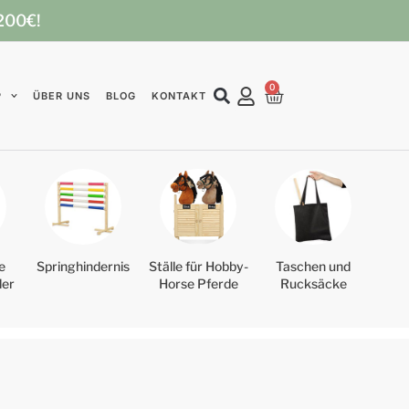
 200€!
0
P
ÜBER UNS
BLOG
KONTAKT
e
Springhindernis
Ställe für Hobby-
Taschen und
der
Horse Pferde
Rucksäcke