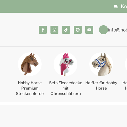
Ko
info@ho
Hobby Horse
Sets Fleecedecke
Halfter für Hobby
Ha
Warenkorb
Premium
mit
Horse
Steckenpferde
Ohrenschützern