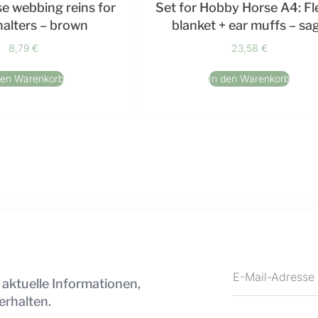
e webbing reins for
Set for Hobby Horse A4: F
halters – brown
blanket + ear muffs – sa
8,79
€
23,58
€
den Warenkorb
In den Warenkorb
 aktuelle Informationen,
erhalten.