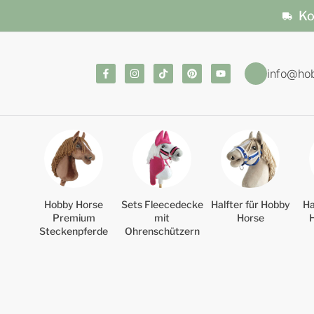
Ko
info@ho
Hobby Horse
Sets Fleecedecke
Halfter für Hobby
Ha
Premium
mit
Horse
Steckenpferde
Ohrenschützern