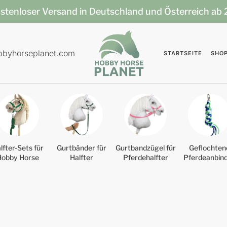
stenloser Versand in Deutschland und Österreich ab
bbyhorseplanet.com
STARTSEITE
SHO
lfter-Sets für
Gurtbänder für
Gurtbandzügel für
Geflochten
Hobby Horse
Halfter
Pferdehalfter
Pferdeanbin