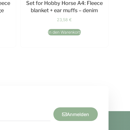
leece
Set for Hobby Horse A4: Fleece
ge
blanket + ear muffs – denim
23,58
€
In den Warenkorb
Anmelden