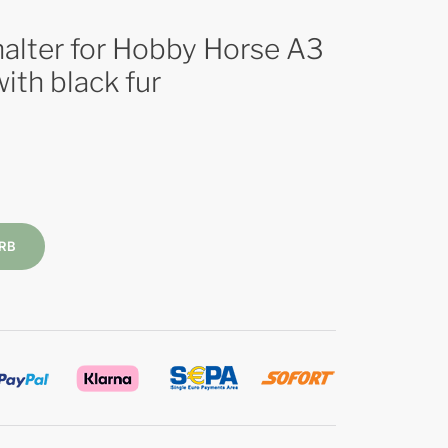
halter for Hobby Horse A3
ith black fur
RB