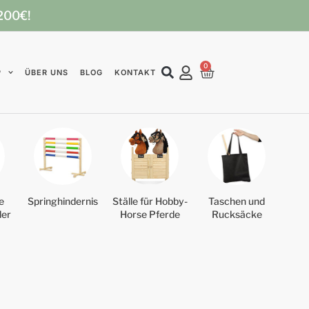
 200€!
0
P
ÜBER UNS
BLOG
KONTAKT
e
Springhindernis
Ställe für Hobby-
Taschen und
der
Horse Pferde
Rucksäcke