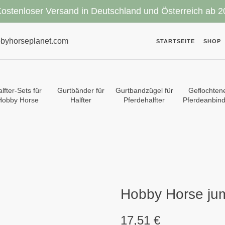
ostenloser Versand in Deutschland und Österreich ab 2
byhorseplanet.com
STARTSEITE
SHOP
lfter-Sets für
Gurtbänder für
Gurtbandzügel für
Geflochten
Hobby Horse
Halfter
Pferdehalfter
Pferdeanbind
Hobby Horse jum
17,51
€