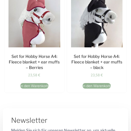
Set for Hobby Horse A4:
Set for Hobby Horse A4:
Fleece blanket + ear muffs
Fleece blanket + ear muffs
– Berries
– black
23,58
€
23,58
€
In den Warenkorb
In den Warenkorb
Newsletter
Melden Sie sich für unseren Newsletter an, um aktuelle