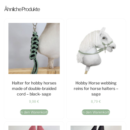
Ähnliche Produkte
Halter for hobby horses
Hobby Horse webbing
made of double-braided
reins for horse halters –
cord – black- sage
sage
9,98
€
8,79
€
In den Warenkorb
In den Warenkorb