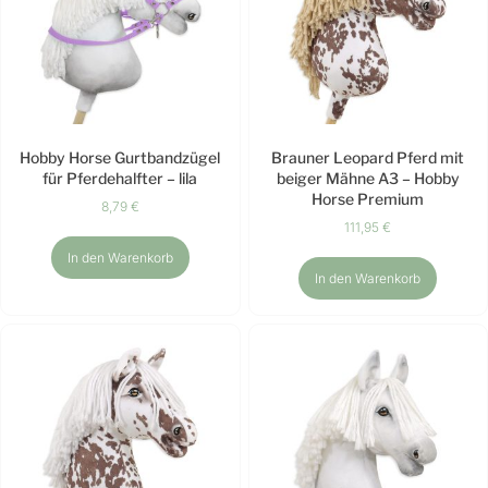
Hobby Horse Gurtbandzügel
Brauner Leopard Pferd mit
für Pferdehalfter – lila
beiger Mähne A3 – Hobby
Horse Premium
8,79
€
111,95
€
In den Warenkorb
In den Warenkorb