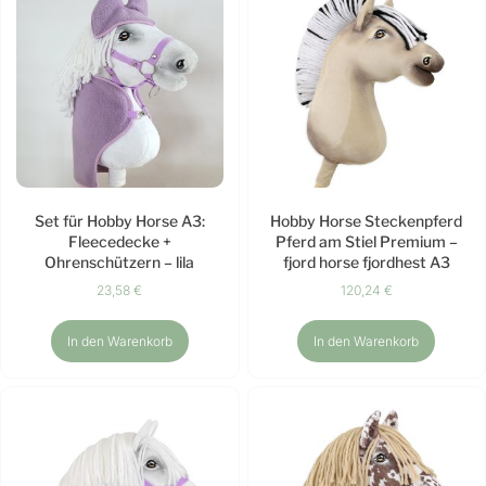
Set für Hobby Horse A3:
Hobby Horse Steckenpferd
Fleecedecke +
Pferd am Stiel Premium –
Ohrenschützern – lila
fjord horse fjordhest A3
23,58
€
120,24
€
In den Warenkorb
In den Warenkorb