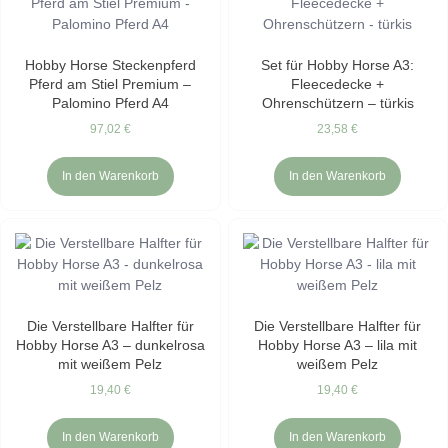
Hobby Horse Steckenpferd
Set für Hobby Horse A3:
Pferd am Stiel Premium –
Fleecedecke +
Palomino Pferd A4
Ohrenschützern – türkis
97,02
€
23,58
€
In den Warenkorb
In den Warenkorb
Die Verstellbare Halfter für
Die Verstellbare Halfter für
Hobby Horse A3 – dunkelrosa
Hobby Horse A3 – lila mit
mit weißem Pelz
weißem Pelz
19,40
€
19,40
€
In den Warenkorb
In den Warenkorb