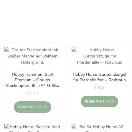
Hobby Horse am Stiel
Hobby Horse Gurtbandzügel
Premium – Graues
für Pferdehalfter – Rotbraun
Steckenpferd III in A4-Größe
8,79
€
97,02
€
In den Warenkorb
In den Warenkorb