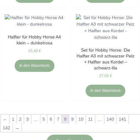
Halfter für Hobby Horse A4
klein – dunkelrosa
Set für Hobby Horse: Die
15,48
€
Halfter A3 mit schwarzer Pelz
+ Halfter aus Kordel –
In den Warenkorb
schwarz-lila
27,00
€
In den Warenkorb
←
1
2
3
…
5
6
7
8
9
10
11
…
140
141
142
→