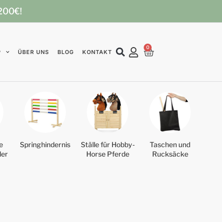
 200€!
0
P
ÜBER UNS
BLOG
KONTAKT
e
Springhindernis
Ställe für Hobby-
Taschen und
der
Horse Pferde
Rucksäcke