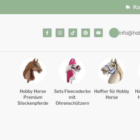
Ko
info@ho
Hobby Horse
Sets Fleecedecke
Halfter für Hobby
Ha
Premium
mit
Horse
Steckenpferde
Ohrenschützern