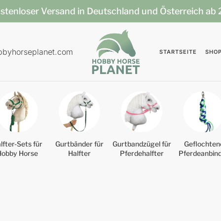
stenloser Versand in Deutschland und Österreich ab
bbyhorseplanet.com
STARTSEITE
SHO
lfter-Sets für
Gurtbänder für
Gurtbandzügel für
Geflochten
Hobby Horse
Halfter
Pferdehalfter
Pferdeanbin