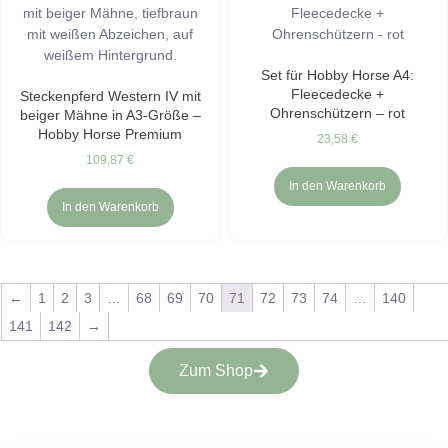
Set für Hobby Horse A4:
Fleecedecke +
Steckenpferd Western IV mit
Ohrenschützern – rot
beiger Mähne in A3-Größe –
Hobby Horse Premium
23,58
€
109,87
€
In den Warenkorb
In den Warenkorb
←
1
2
3
…
68
69
70
71
72
73
74
…
140
141
142
→
Zum Shop