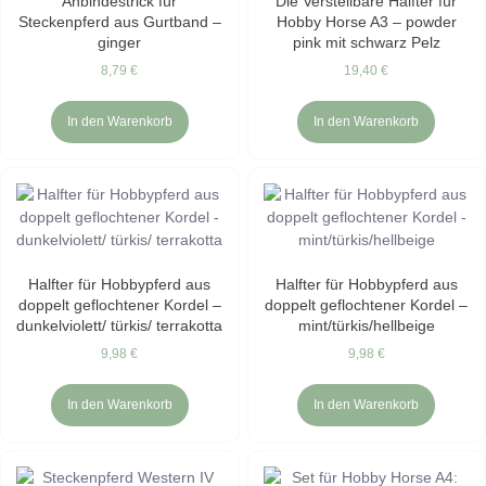
Anbindestrick für
Die Verstellbare Halfter für
Steckenpferd aus Gurtband –
Hobby Horse A3 – powder
ginger
pink mit schwarz Pelz
8,79
€
19,40
€
In den Warenkorb
In den Warenkorb
Halfter für Hobbypferd aus
Halfter für Hobbypferd aus
doppelt geflochtener Kordel –
doppelt geflochtener Kordel –
dunkelviolett/ türkis/ terrakotta
mint/türkis/hellbeige
9,98
€
9,98
€
In den Warenkorb
In den Warenkorb