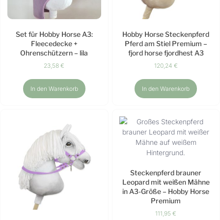
Set für Hobby Horse A3:
Hobby Horse Steckenpferd
Fleecedecke +
Pferd am Stiel Premium –
Ohrenschützern – lila
fjord horse fjordhest A3
23,58
€
120,24
€
In den Warenkorb
In den Warenkorb
Steckenpferd brauner
Leopard mit weißen Mähne
in A3-Größe – Hobby Horse
Premium
111,95
€