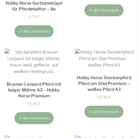
Hobby Horse Gurtbandzügel
für Pferdehalfter – lila
In den Warenkorb
8,79
€
In den Warenkorb
Hobby Horse Steckenpferd
Pferd am Stiel Premium –
Brauner Leopard Pferd mit
weißes Pferd A3
beiger Mähne A3 – Hobby
Horse Premium
107,80
€
111,95
€
In den Warenkorb
In den Warenkorb