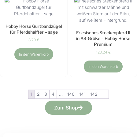
Hobby Horse Gurtbandzügel
für Pferdehalfter – sage
Friesisches Steckenpferd II
in A3-Größe – Hobby Horse
8,79
€
Premium
120,24
€
In den Warenkorb
In den Warenkorb
1
2
3
4
…
140
141
142
→
Zum Shop