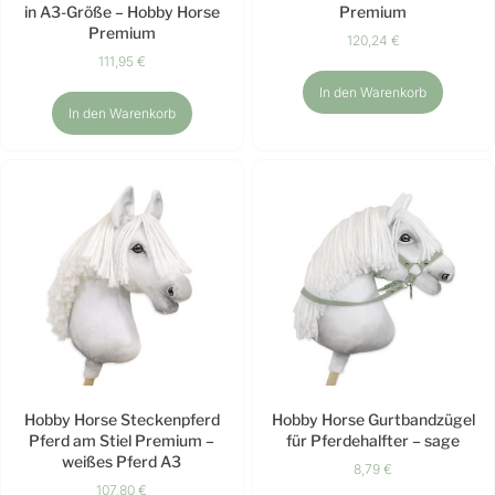
in A3-Größe – Hobby Horse
Premium
Premium
120,24
€
111,95
€
In den Warenkorb
In den Warenkorb
Hobby Horse Steckenpferd
Hobby Horse Gurtbandzügel
Pferd am Stiel Premium –
für Pferdehalfter – sage
weißes Pferd A3
8,79
€
107,80
€