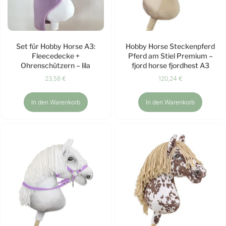
Set für Hobby Horse A3:
Hobby Horse Steckenpferd
Fleecedecke +
Pferd am Stiel Premium –
Ohrenschützern – lila
fjord horse fjordhest A3
23,58
€
120,24
€
In den Warenkorb
In den Warenkorb