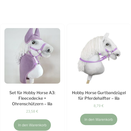
Set für Hobby Horse A3:
Hobby Horse Gurtbandzügel
Fleecedecke +
für Pferdehalfter – lila
Ohrenschützern – lila
8,79
€
23,58
€
In den Warenkorb
In den Warenkorb