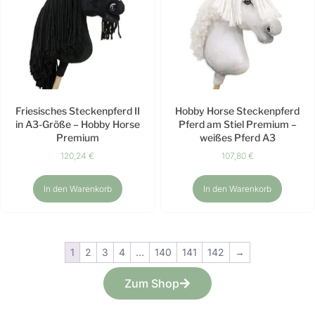
Friesisches Steckenpferd II
Hobby Horse Steckenpferd
in A3-Größe – Hobby Horse
Pferd am Stiel Premium –
Premium
weißes Pferd A3
120,24
€
107,80
€
In den Warenkorb
In den Warenkorb
1
2
3
4
…
140
141
142
→
Zum Shop