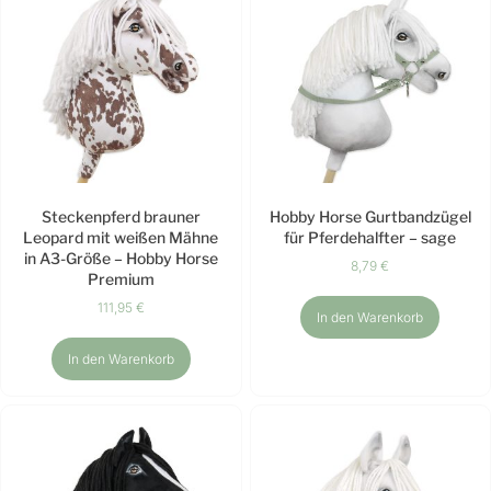
Steckenpferd brauner
Hobby Horse Gurtbandzügel
Leopard mit weißen Mähne
für Pferdehalfter – sage
in A3-Größe – Hobby Horse
8,79
€
Premium
111,95
€
In den Warenkorb
In den Warenkorb