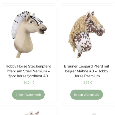
Hobby Horse Steckenpferd
Brauner Leopard Pferd mit
Pferd am Stiel Premium –
beiger Mähne A3 – Hobby
fjord horse fjordhest A3
Horse Premium
120,24
€
111,95
€
In den Warenkorb
In den Warenkorb