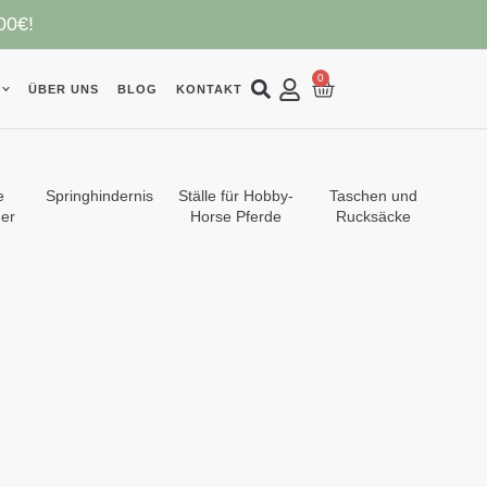
00€!
0
ÜBER UNS
BLOG
KONTAKT
e
Springhindernis
Ställe für Hobby-
Taschen und
er
Horse Pferde
Rucksäcke