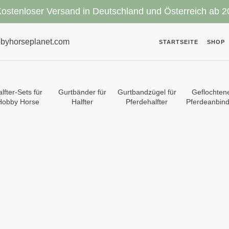
ostenloser Versand in Deutschland und Österreich ab 2
byhorseplanet.com
STARTSEITE
SHOP
lfter-Sets für
Gurtbänder für
Gurtbandzügel für
Geflochten
Hobby Horse
Halfter
Pferdehalfter
Pferdeanbind